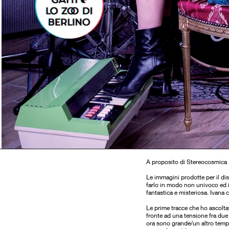
A proposito di Stereocosmica
Le immagini prodotte per il di
farlo in modo non univoco ed ins
fantastica e misteriosa. Ivana 
Le prime tracce che ho ascolt
fronte ad una tensione fra due
ora sono grande/un altro tem