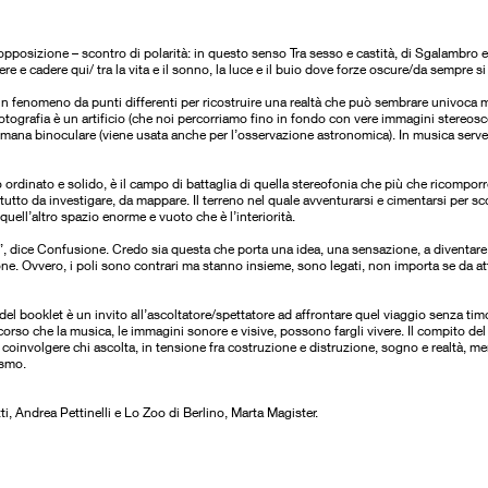
’opposizione – scontro di polarità: in questo senso Tra sesso e castità, di Sgalambro e B
re e cadere qui/ tra la vita e il sonno, la luce e il buio dove forze oscure/da sempre s
un fenomeno da punti differenti per ricostruire una realtà che può sembrare univoca m
fotografia è un artificio (che noi percorriamo fino in fondo con vere immagini stereosc
umana binoculare (viene usata anche per l’osservazione astronomica). In musica serve 
 ordinato e solido, è il campo di battaglia di quella stereofonia che più che ricomporre 
tutto da investigare, da mappare. Il terreno nel quale avventurarsi e cimentarsi per sc
uell’altro spazio enorme e vuoto che è l’interiorità.
ione”, dice Confusione. Credo sia questa che porta una idea, una sensazione, a diventare
sione. Ovvero, i poli sono contrari ma stanno insieme, sono legati, non importa se da at
del booklet è un invito all’ascoltatore/spettatore ad affrontare quel viaggio senza ti
rcorso che la musica, le immagini sonore e visive, possono fargli vivere. Il compito del
er coinvolgere chi ascolta, in tensione fra costruzione e distruzione, sogno e realtà,
osmo.
i, Andrea Pettinelli e Lo Zoo di Berlino, Marta Magister.