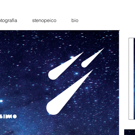
otografia
stenopeico
bio