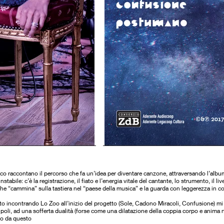
sco raccontano il percorso che fa un’idea per diventare canzone, attraversando l’albu
tabile: c’è la registrazione, il fiato e l’energia vitale del cantante, lo strumento, il l
che “cammina” sulla tastiera nel “paese della musica” e la guarda con leggerezza in cop
ato incontrando Lo Zoo all’inizio del progetto (Sole, Cadono Miracoli, Confusione) 
 poli, ad una sofferta dualità (forse come una dilatazione della coppia corpo e anima 
po da questo