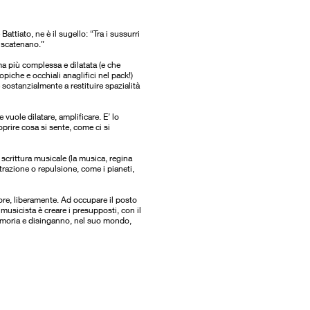
attiato, ne è il sugello: “Tra i sussurri
i scatenano.”
a più complessa e dilatata (e che
opiche e occhiali anaglifici nel pack!)
sostanzialmente a restituire spazialità
vuole dilatare, amplificare. E’ lo
oprire cosa si sente, come ci si
 scrittura musicale (la musica, regina
trazione o repulsione, come i pianeti,
more, liberamente. Ad occupare il posto
 musicista è creare i presupposti, con il
 memoria e disinganno, nel suo mondo,