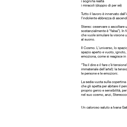
i sogni/la realtà
i miracoli (doppio di per sé)
Tutto il lavoro è innervato dall
l’indolente ebbrezza di ascende
Stereo: osservare o ascoltare 
sostanzialmente è “falsa”). In 
che vuole simulare la visione 
al suono.
Il Cosmo. L’universo, lo spazio
spazio aperto e vuoto, ignoto, 
emoziona, come si reagisce in q
“Tra il dire e il fare c’è tens
immateriale dell’arte!): la ten
le persone e le emozioni.
La sedia vuota sulla copertina 
che gli spetta per abitare il pe
proprio genio e sensibilità, p
nel suo cosmo, anzi, Stereoc
Un caloroso saluto a Ivana Gatt