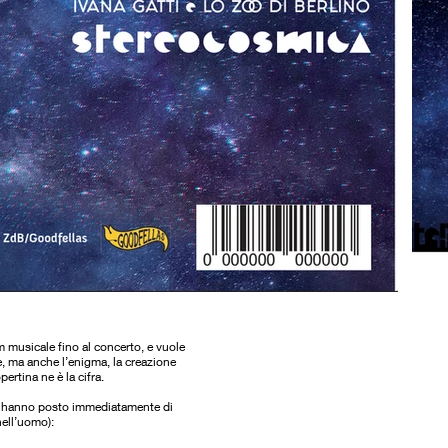
m musicale fino al concerto, e vuole
ive, ma anche l’enigma, la creazione
ertina ne è la cifra.
mi hanno posto immediatamente di
nell’uomo):